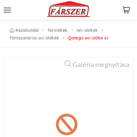
kezdőoldal
termékek
wc-ülőkék
fémzsanéros wc-ülőkék
qatego wc-ülőke sc
Galéria megnyitása