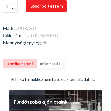
Kosárba teszem
Márka:
DURAVIT
Cikkszám:
DUR 0026890000
Mennyiségi egység:
db
Termékismertető
Információk
Ehhez a termékhez nem tartoznak termékadatok.
Fürdőszoba ajánlataink