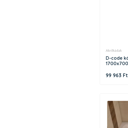
akrilkádak
d-code kád központi kivezetés,
1700x700
99 963 Ft