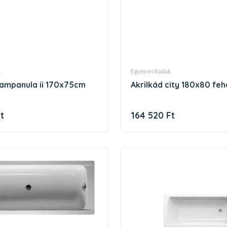
k
egyenes kádak
akrilkád city 180x80 feh
t
164 520 Ft