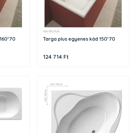
akrilkádak
 160*70
targa plus egyenes kád 150*70
124 714 Ft