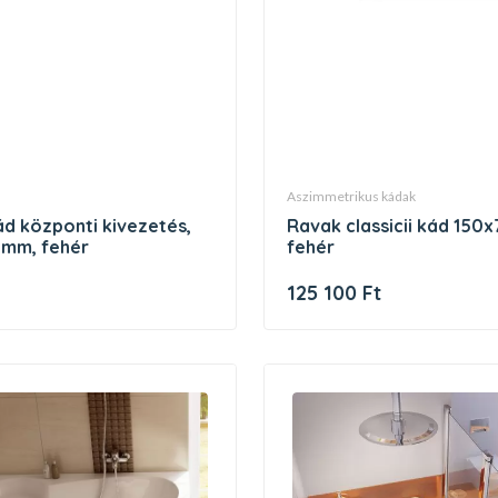
aszimmetrikus kádak
ravak classicii kád 150x70 n,
mm, fehér
fehér
125 100 Ft