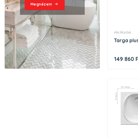
Megnézem
akrilkádak
targa pl
149 860 