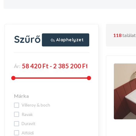
118
talála
Szűrő
Alaphelyzet
Ár:
Márka
villeroy & boch
ravak
duravit
alföldi