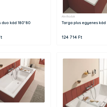
akrilkádak
us duo kád 180*80
targa plus egyenes kád
Ft
124 714 Ft