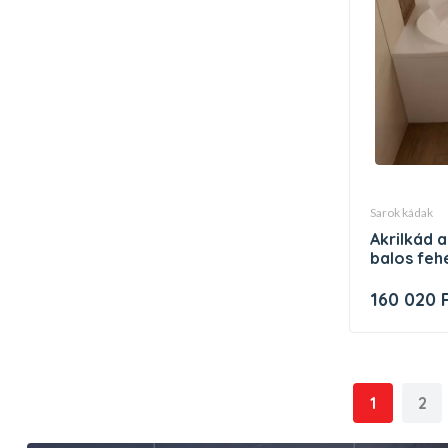
sarok kádak
akrilkád asymmetric 160x105
balos feh
160 020 
1
2