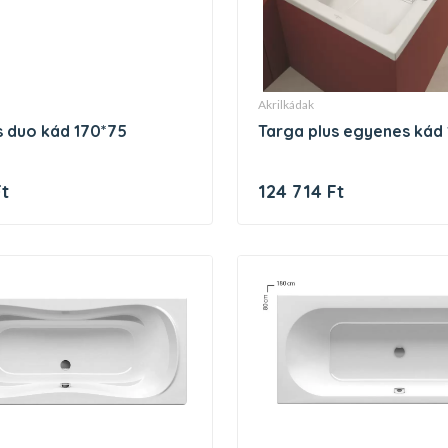
akrilkádak
us duo kád 170*75
targa plus egyenes kád
Ft
124 714 Ft