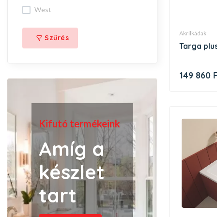
west
akrilkádak
Szűrés
targa pl
149 860 
Kifutó termékeink
Amíg a
készlet
tart