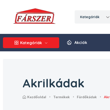
kategóriák
Akciók
Kategóriák
Akrilkádak
kezdőoldal
termékek
fürdőkádak
ak