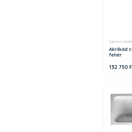
egyenes káda
akrilkád campanula ii 170x75cm
fehér
132 750 F