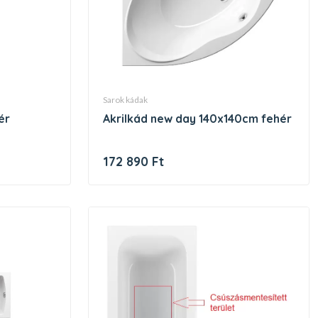
sarok kádak
ér
akrilkád new day 140x140cm fehér
172 890 Ft