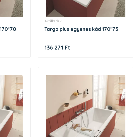
akrilkádak
 170*70
targa plus egyenes kád 170*75
136 271 Ft