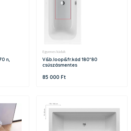
egyenes kádak
v&b.loop&fr.kád 180*80
csúszásmentes
85 000 Ft