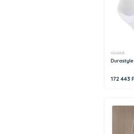
vizeldék
durastyl
172 443 