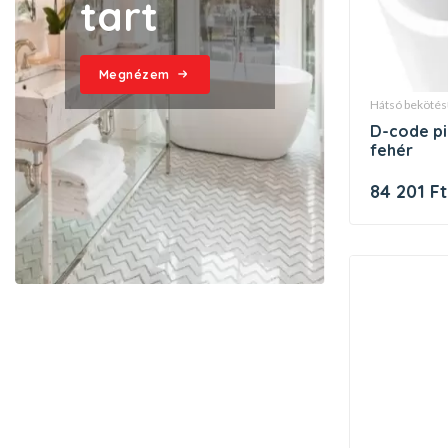
tart
Megnézem
hátsó beköté
d-code piszoár, hátsó bekötésű,
fehér
84 201 Ft