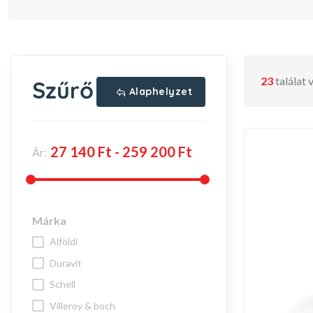
23
találat
Szűrő
Alaphelyzet
Ár:
Márka
alföldi
duravit
schell
villeroy & boch