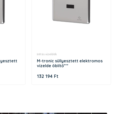
infrás vizeldék
m-tronic süllyesztett elektromos
vizelde öblítő***
132 194 Ft