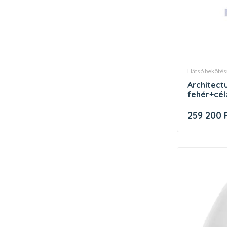
hátsó beköté
architectura hátsó bek. piszoár,
fehér+cél
259 200 