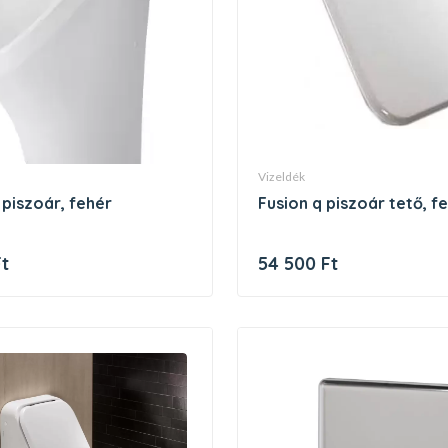
vizeldék
e piszoár, fehér
fusion q piszoár tető, f
Ft
54 500 Ft