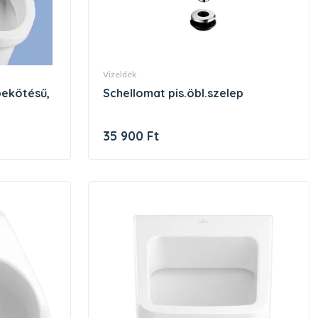
vizeldék
schellomat pis.öbl.szelep
35 900 Ft