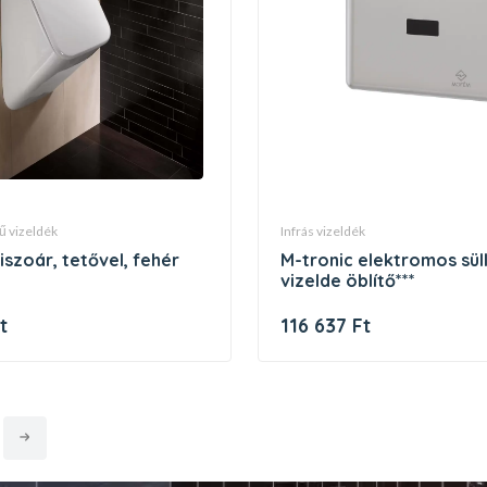
sű vizeldék
infrás vizeldék
piszoár, tetővel, fehér
m-tronic elektromos süllyesztett
vizelde öblítő***
t
116 637 Ft