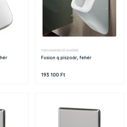
hátsó bekötésű vizeldék
ehér
fusion q piszoár, fehér
193 100 Ft