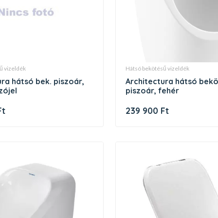
sű vizeldék
hátsó bekötésű vizeldék
architectura hátsó bekötésű
zójel
piszoár, fehér
Ft
239 900 Ft