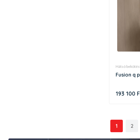
hátsó beköté
fusion q 
193 100 F
1
2