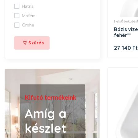
hatria
mofém
felső bekötés
grohe
bázis vizelde, felső bekötésű,
fehér**
Szűrés
27 140 Ft
Kifutó termékeink
Amíg a
készlet