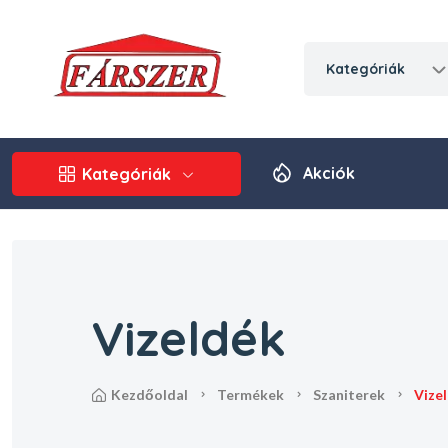
kategóriák
Akciók
Kategóriák
Vizeldék
kezdőoldal
termékek
szaniterek
vize