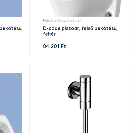
felső bekötésű vizeldék
d-code piszoár, felső bekötésű,
fehér
84 201 Ft