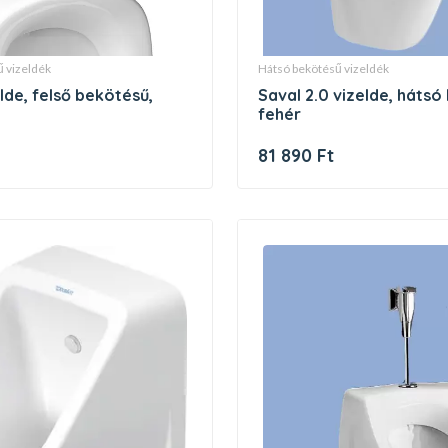
ű vizeldék
hátsó bekötésű vizeldék
saval 2.0 vizelde, hátsó bekötésű,
fehér
81 890 Ft