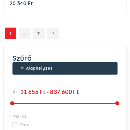
20 340 Ft
1
...
11
Szűrő
Alaphelyzet
Ár:
Márka
ferro