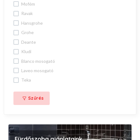
mofém
ravak
hansgrohe
grohe
deante
kludi
blanco mosogató
laveo mosogató
teka
Szűrés
Fürdőszoba ajánlataink