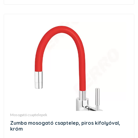
mosogató csaptelepek
zumba mosogató csaptelep, piros kifolyóval,
króm