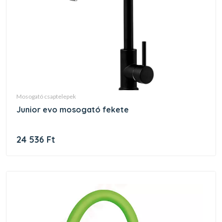
mosogató csaptelepek
junior evo mosogató fekete
24 536 Ft