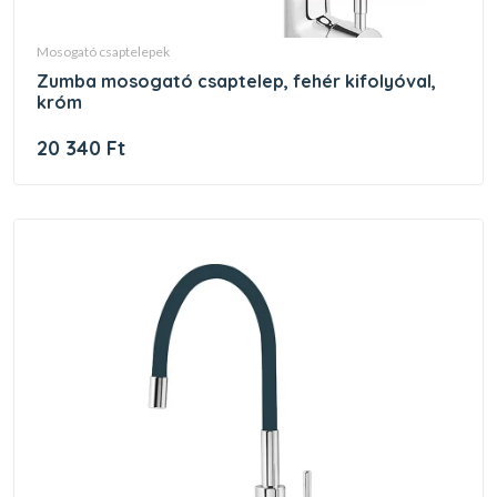
mosogató csaptelepek
zumba mosogató csaptelep, fehér kifolyóval,
króm
20 340 Ft