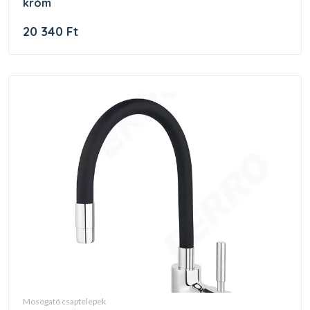
króm
20 340 Ft
mosogató csaptelepek