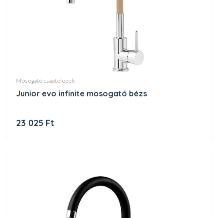
mosogató csaptelepek
junior evo infinite mosogató bézs
23 025 Ft