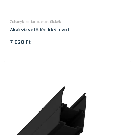
zuhanykabin tartozékok, ülőkék
alsó vízvető léc kk3 pivot
7 020 Ft