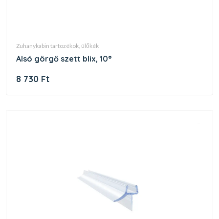
zuhanykabin tartozékok, ülőkék
alsó görgő szett blix, 10°
8 730 Ft