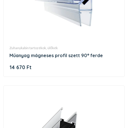
zuhanykabin tartozékok, ülőkék
műanyag mágneses profil szett 90° ferde
14 670 Ft