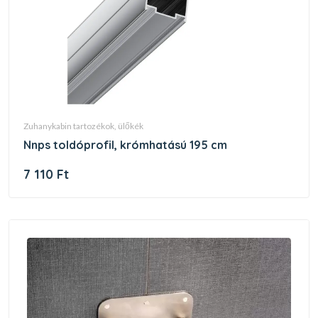
zuhanykabin tartozékok, ülőkék
nnps toldóprofil, krómhatású 195 cm
7 110 Ft