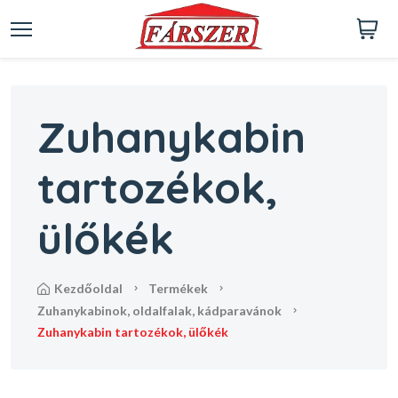
Zuhanykabin
tartozékok,
ülőkék
kezdőoldal
termékek
zuhanykabinok, oldalfalak, kádparavánok
zuhanykabin tartozékok, ülőkék