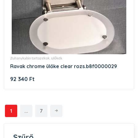
zuhanykabin tartozékok, ülőkék
ravak chrome ülőke clear rozs.b8f0000029
92 340 Ft
1
...
7
Szűrő