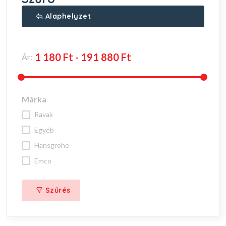
Alaphelyzet
Ár:
Márka
ravak
egyéb
hansgrohe
emco
Szűrés