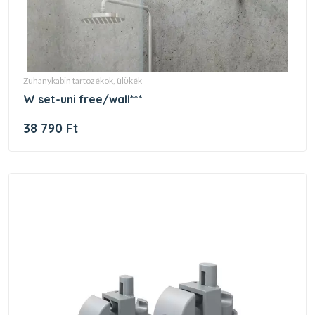
zuhanykabin tartozékok, ülőkék
w set-uni free/wall***
38 790 Ft