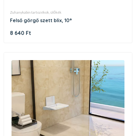
zuhanykabin tartozékok, ülőkék
felső görgő szett blix, 10°
8 640 Ft