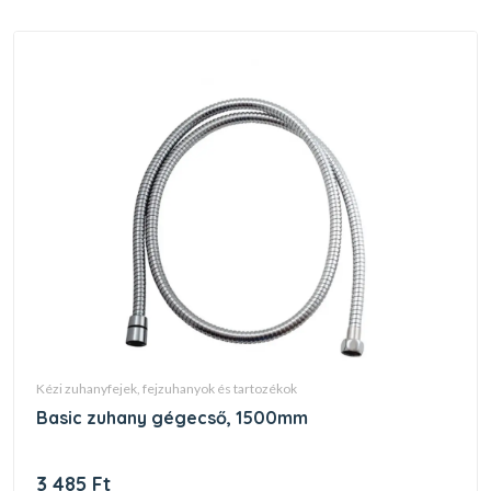
kézi zuhanyfejek, fejzuhanyok és tartozékok
basic zuhany gégecső, 1500mm
3 485 Ft