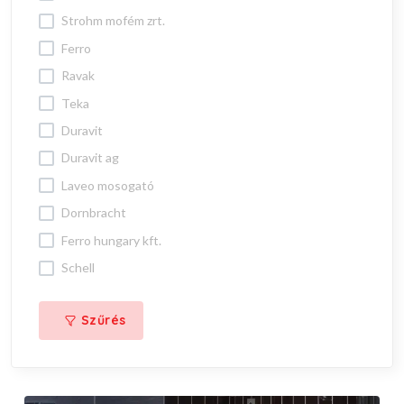
strohm mofém zrt.
ferro
ravak
teka
duravit
duravit ag
laveo mosogató
dornbracht
ferro hungary kft.
schell
Szűrés