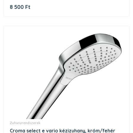
8 500 Ft
zuhanyrendszerek
croma select e vario kézizuhany, króm/fehér