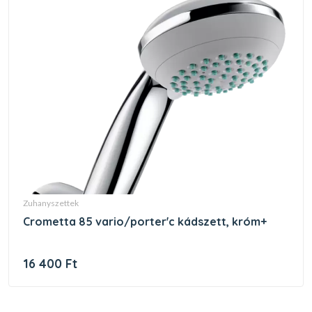
zuhanyszettek
crometta 85 vario/porter'c kádszett, króm+
16 400 Ft