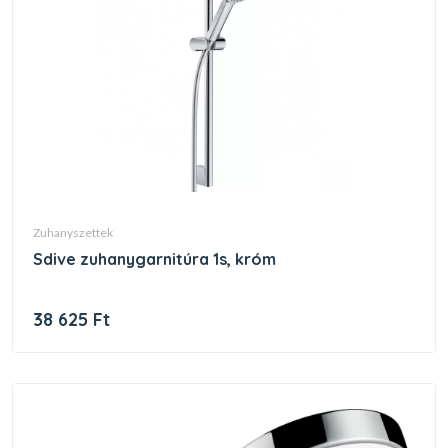
zuhanyszettek
sdive zuhanygarnitúra 1s, króm
38 625 Ft