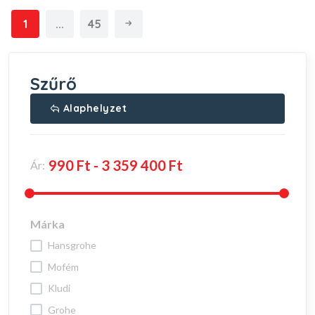
1
...
45
Szűrő
Alaphelyzet
Ár:
Márka
hansgrohe
mofém
kludi
grohe