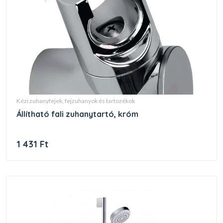
kézi zuhanyfejek, fejzuhanyok és tartozékok
állítható fali zuhanytartó, króm
1 431 Ft