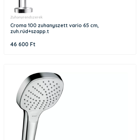
zuhanyrendszerek
croma 100 zuhanyszett vario 65 cm,
zuh.rúd+szapp.t
46 600 Ft