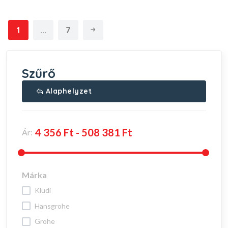
1
...
7
Szűrő
Alaphelyzet
Ár:
Márka
kludi
hansgrohe
grohe