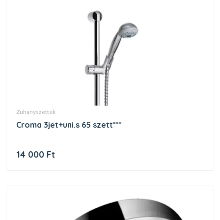
zuhanyszettek
croma 3jet+uni.s 65 szett***
14 000 Ft