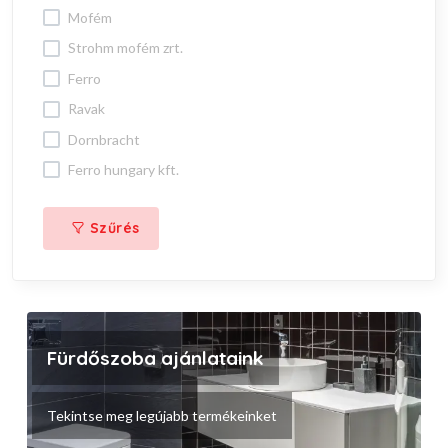
mofém
strohm mofém zrt.
ferro
ravak
dornbracht
ferro hungary kft.
Szűrés
Fürdőszoba ajánlataink
Tekintse meg legújabb termékeinket