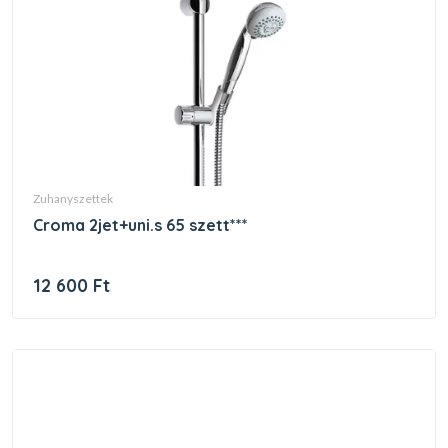
zuhanyszettek
croma 2jet+uni.s 65 szett***
12 600 Ft