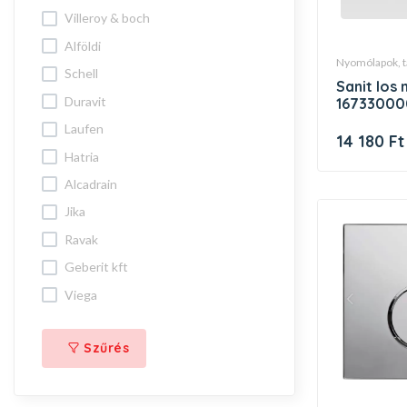
villeroy & boch
alföldi
nyomólapok, 
schell
sanit los nyomólap fek-fek
duravit
16733000
laufen
14 180 Ft
hatria
alcadrain
jika
ravak
geberit kft
viega
Szűrés