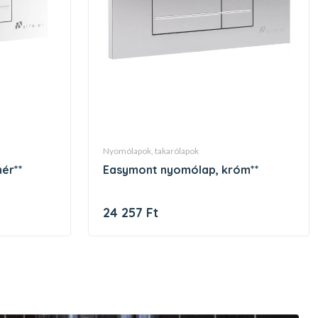
nyomólapok, takarólapok
ér**
easymont nyomólap, króm**
24 257 Ft