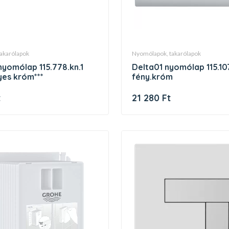
takarólapok
nyomólapok, takarólapok
delta01 nyomólap 115.107.21.1
es króm***
fény.króm
t
21 280 Ft