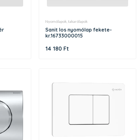
nyomólapok, takarólapok
ér
sanit los nyomólap fekete-
kr.16733000015
14 180 Ft