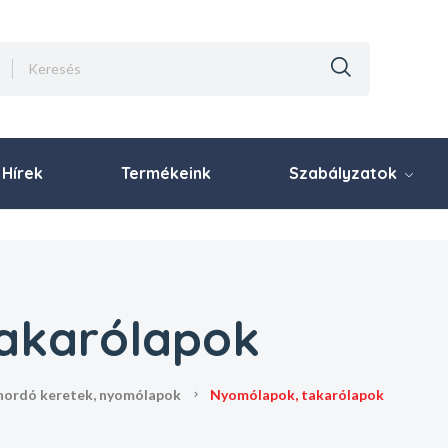
Hírek
Termékeink
Szabályzatok
akarólapok
önhordó keretek, nyomólapok
nyomólapok, takarólapok