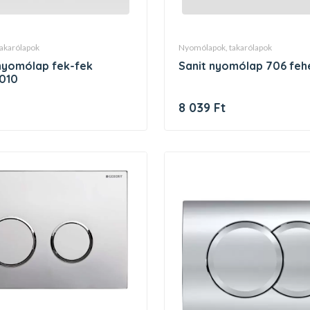
takarólapok
nyomólapok, takarólapok
sanit nyomólap 706 feh
010
8 039 Ft