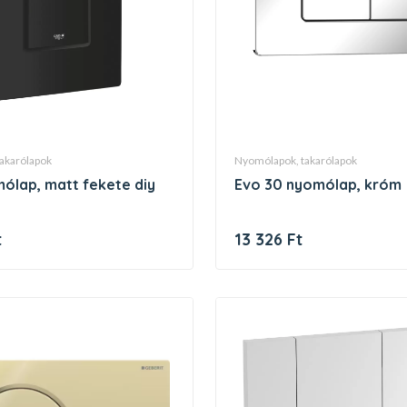
takarólapok
nyomólapok, takarólapok
mólap, matt fekete diy
evo 30 nyomólap, króm
t
13 326 Ft