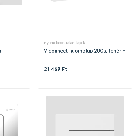
nyomólapok, takarólapok
viconnect nyomólap 200s, fehér +
21 469 Ft