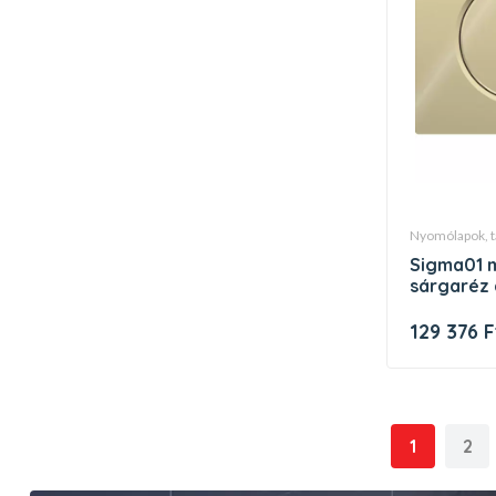
nyomólapok, 
sigma01 működt etőlap, nemes
sárgaréz 
129 376 F
1
2