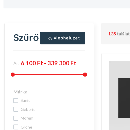
135
talála
Szűrő
Alaphelyzet
Ár:
Márka
sanit
geberit
mofém
grohe