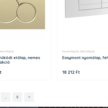
takarólapok
nyomólapok, takarólapok
easymont nyomólap, feh
akció
t
18 212 Ft
...
9