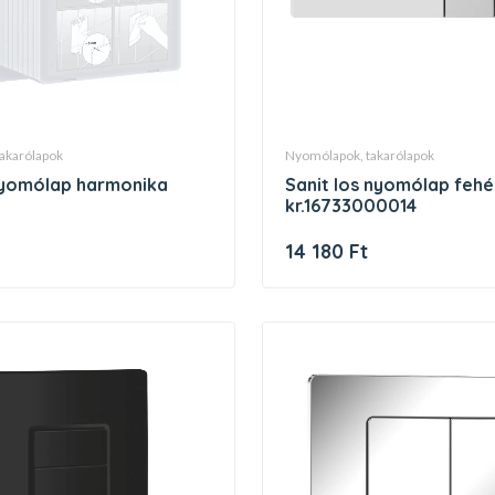
takarólapok
nyomólapok, takarólapok
 nyomólap harmonika
sanit los nyomólap fehér-
kr.16733000014
14 180 Ft