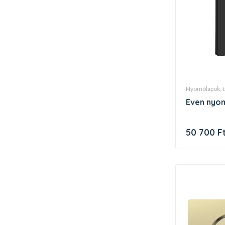
nyomólapok, 
even nyo
50 700 F