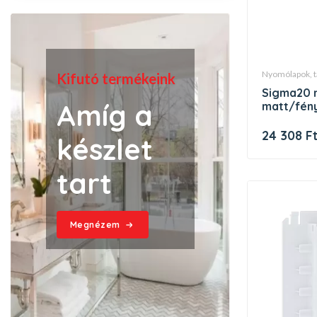
nyomólapok, 
Kifutó termékeink
sigma20 nyomólap 115.778.kn.1
Amíg a
matt/fény
24 308 F
készlet
tart
Megnézem