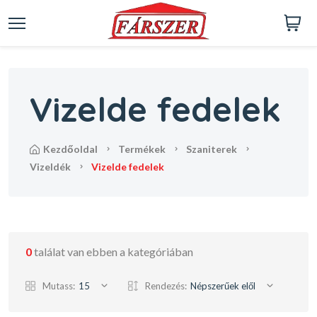
Vizelde fedelek
kezdőoldal
termékek
szaniterek
vizeldék
vizelde fedelek
0
találat van ebben a kategóriában
Mutass:
15
Rendezés:
Népszerűek elől