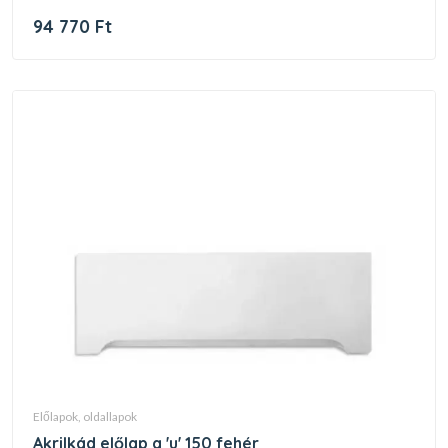
94 770 Ft
előlapok, oldallapok
akrilkád előlap a 'u' 150 fehér