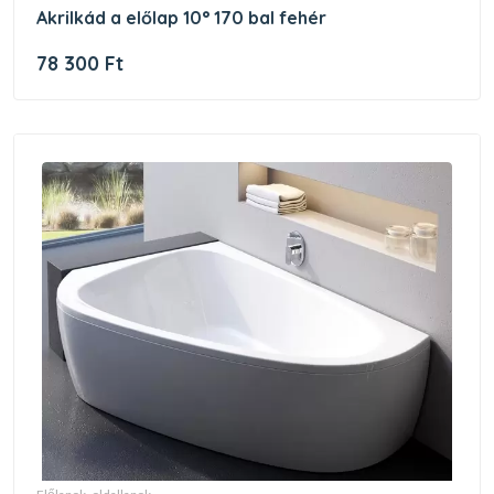
akrilkád a előlap 10° 170 bal fehér
78 300 Ft