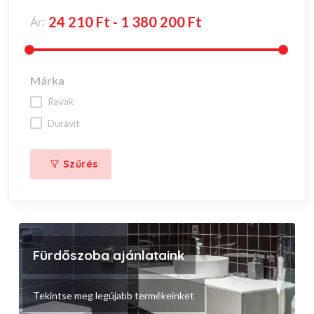
Ár:
Márka
ravak
duravit
Szűrés
Fürdőszoba ajánlataink
Tekintse meg legújabb termékeinket