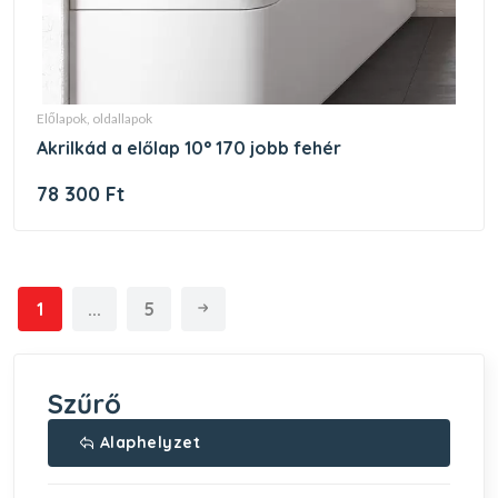
előlapok, oldallapok
akrilkád a előlap 10° 170 jobb fehér
78 300 Ft
1
...
5
Szűrő
Alaphelyzet