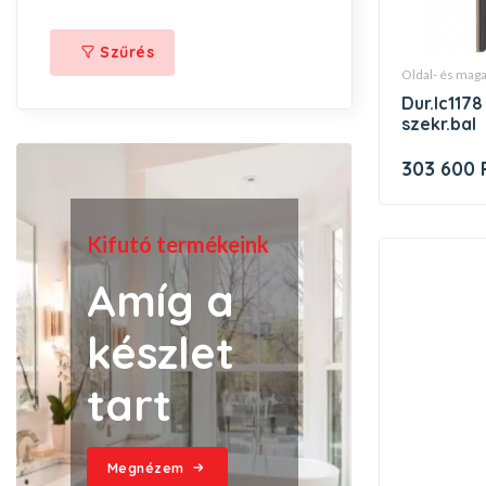
Szűrés
oldal- és ma
dur.lc1178 l5252 l-cube magas
szekr.bal
303 600 
Kifutó termékeink
Amíg a
készlet
tart
Megnézem