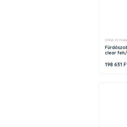
oldal- és ma
fürdőszobai faliszekrény sb -400 l
clear feh
198 631 F