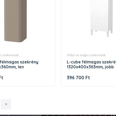
gas szekrények
oldal- és magas szekrények
l-cube félmagas szekrény,
x360mm, len
1320x400x363mm, jobb
Ft
396 700 Ft