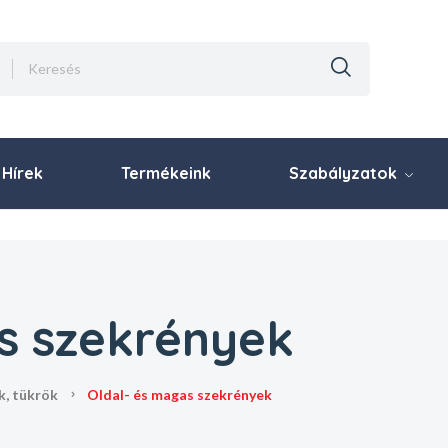
Hírek
Termékeink
Szabályzatok
s szekrények
k, tükrök
oldal- és magas szekrények