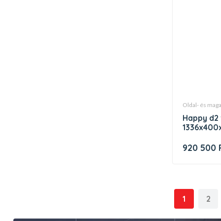
oldal- és ma
happy d2 félmagas szekrény
1336x400
920 500 
1
2