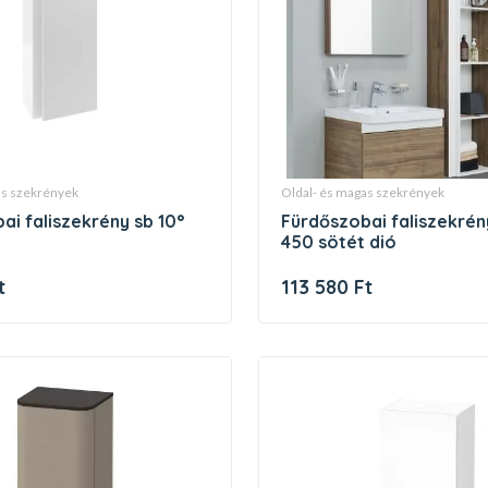
gas szekrények
oldal- és magas szekrények
fürdőszobai faliszekrény sb 10°
450 sötét dió
t
113 580 Ft