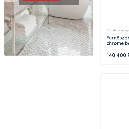
oldal- és ma
fürdőszobai faliszekrény 350
chrome ba
140 400 