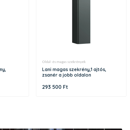
oldal- és magas szekrények
lani magas szekrény,1 ajtós,
zsanér a jobb oldalon
293 500 Ft