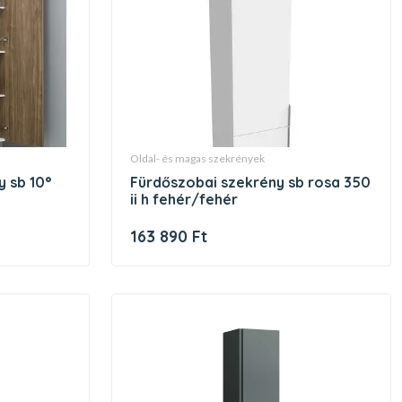
oldal- és magas szekrények
fürdőszobai szekrény sb rosa 350
ii h fehér/fehér
163 890 Ft