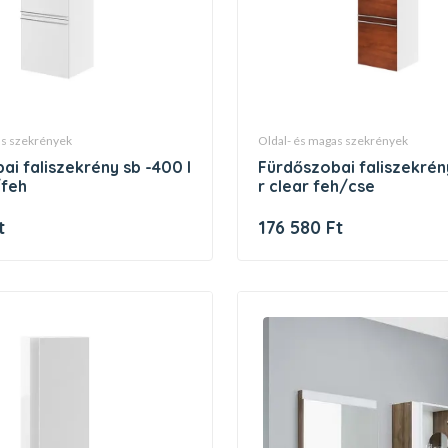
gas szekrények
oldal- és magas szekrények
fürdőszobai faliszekrény sb -400
/feh
r clear feh/cse
t
176 580 Ft