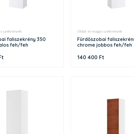
gas szekrények
oldal- és magas szekrények
fürdőszobai faliszekrény 350
los feh/feh
chrome jobbos feh/feh
Ft
140 400 Ft