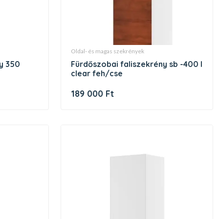
oldal- és magas szekrények
fürdőszobai faliszekrény sb -400 l
clear feh/cse
189 000 Ft