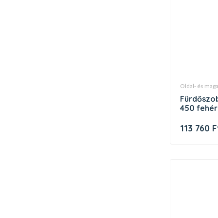
oldal- és ma
fürdőszobai faliszekrény sb 10°
450 fehér
113 760 F