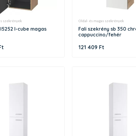
gas szekrények
oldal- és magas szekrények
fali szekrény sb 350 chrome bal
cappuccino/fehér
Ft
121 409 Ft