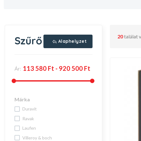
20
találat
Szűrő
Alaphelyzet
Ár:
Márka
duravit
ravak
laufen
villeroy & boch