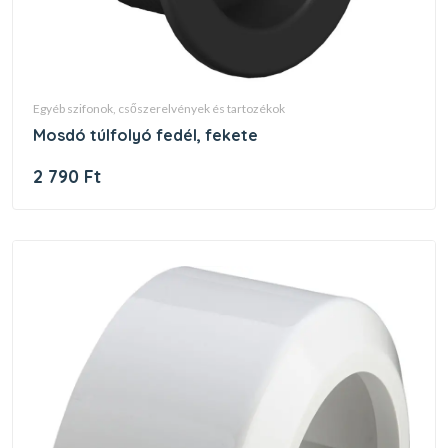
egyéb szifonok, csőszerelvények és tartozékok
mosdó túlfolyó fedél, fekete
2 790 Ft