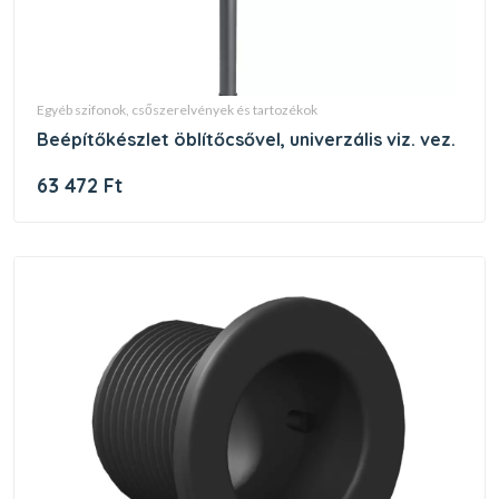
egyéb szifonok, csőszerelvények és tartozékok
beépítőkészlet öblítőcsővel, univerzális viz. vez.
63 472 Ft