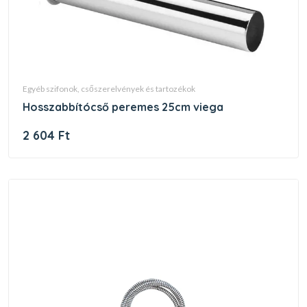
egyéb szifonok, csőszerelvények és tartozékok
hosszabbítócső peremes 25cm viega
2 604 Ft