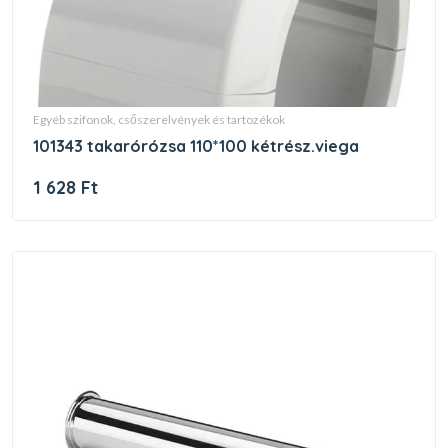
egyéb szifonok, csőszerelvények és tartozékok
101343 takarórózsa 110*100 kétrész.viega
1 628 Ft