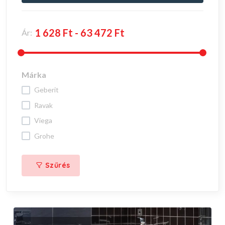
Ár:
Márka
geberit
ravak
viega
grohe
Szűrés