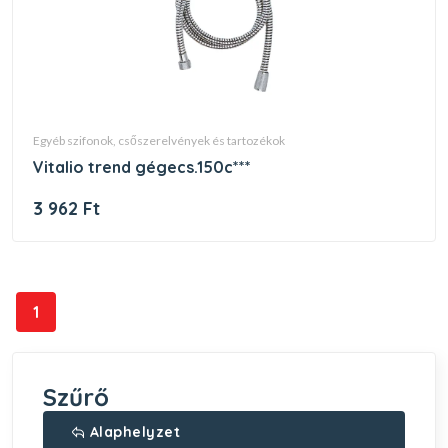
egyéb szifonok, csőszerelvények és tartozékok
vitalio trend gégecs.150c***
3 962 Ft
1
Szűrő
Alaphelyzet