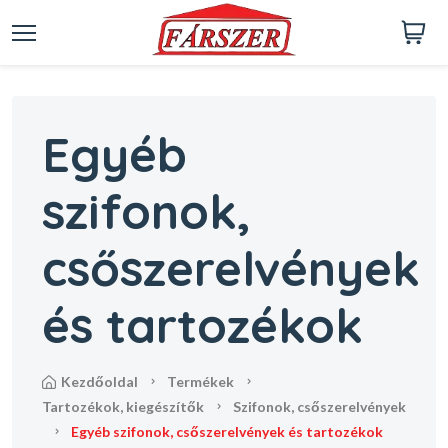
Egyéb
szifonok,
csőszerelvények
és tartozékok
kezdőoldal
termékek
tartozékok, kiegészítők
szifonok, csőszerelvények
egyéb szifonok, csőszerelvények és tartozékok