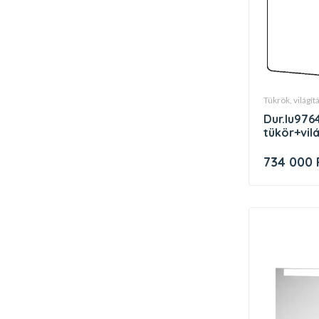
tükrök, világí
dur.lu976400000 luv
tükör+vil
734 000 