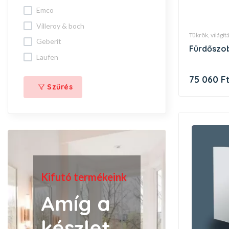
emco
villeroy & boch
tükrök, világí
geberit
fürdőszo
laufen
75 060 F
Szűrés
Kifutó termékeink
Amíg a
készlet