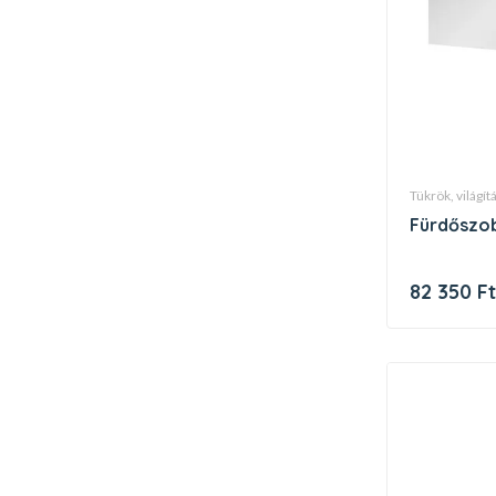
tükrök, világí
fürdőszo
82 350 F