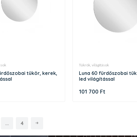
tások
tükrök, világítások
luna 60 fürdőszobai tükör, kerek,
tással
led világítással
t
101 700 Ft
...
4