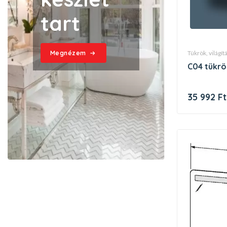
tart
tükrök, világí
Megnézem
c04 tükrö
35 992 Ft