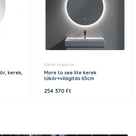
tükrök, világítások
more to see lite kerek
tükör+világítás 65cm
254 370 Ft