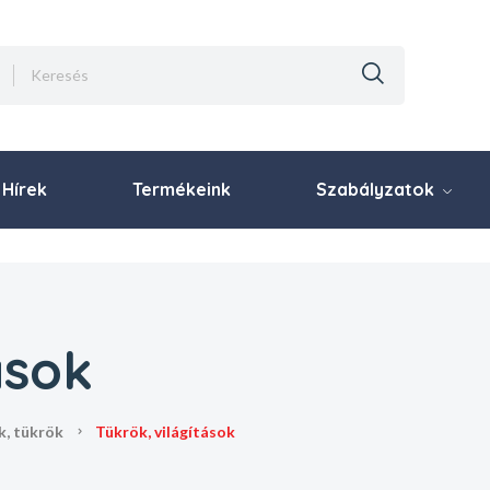
Hírek
Termékeink
Szabályzatok
ások
k, tükrök
tükrök, világítások