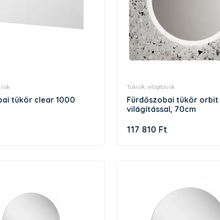
tások
tükrök, világítások
bai tükör clear 1000
fürdőszobai tükör orbit 700
világítással, 70cm
t
117 810 Ft