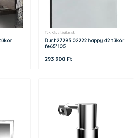
tükrök, világítások
dur.h27293 02222 happy d2 tükör
fe65*105
293 900 Ft