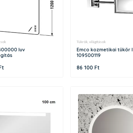
tások
tükrök, világítások
emco kozmetikai tükör led
ágítás
109500119
Ft
86 100 Ft