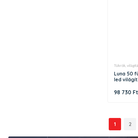
tükrök, világí
luna 50 fürdőszobai tükör, kerek,
led világí
98 730 F
1
2