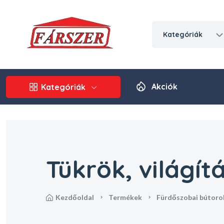
kategóriák
Akciók
Kategóriák
Tükrök, világít
kezdőoldal
termékek
fürdőszobai bútoro