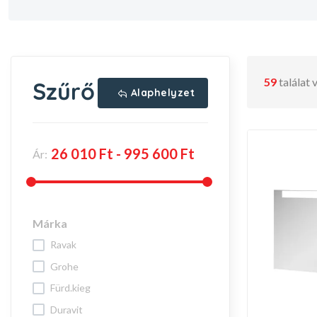
59
találat
Szűrő
Alaphelyzet
Ár:
Márka
ravak
grohe
fürd.kieg
duravit