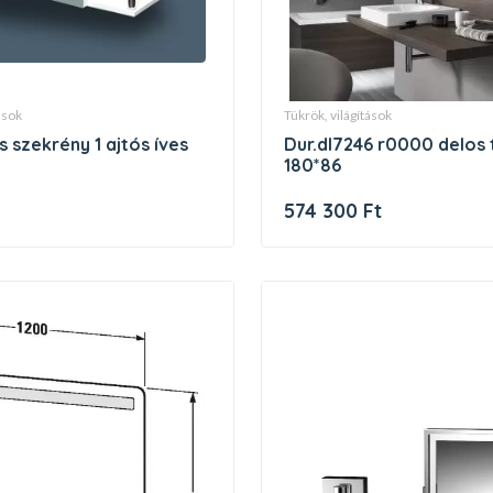
tások
tükrök, világítások
s szekrény 1 ajtós íves
dur.dl7246 r0000 delos tükör
180*86
574 300 Ft