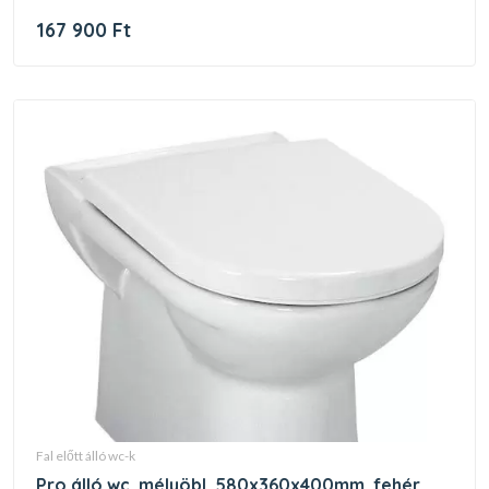
167 900 Ft
fal előtt álló wc-k
pro álló wc, mélyöbl. 580x360x400mm, fehér