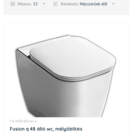
Mutass:
15
Rendezés:
Népszerűek elől
fal előtt álló wc-k
fusion q 48 álló wc, mélyöblítés