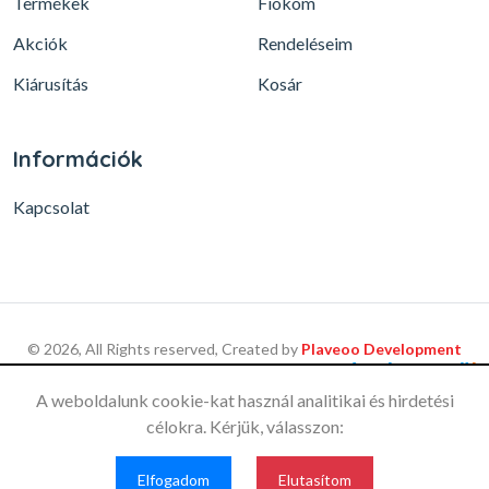
Termékek
Fiókom
Akciók
Rendeléseim
Kiárusítás
Kosár
Információk
Kapcsolat
© 2026, All Rights reserved, Created by
Plaveoo Development
A weboldalunk cookie-kat használ analitikai és hirdetési
Ez a weboldal a felhasználói
Szaniterek, csaptelepek
célokra. Kérjük, válasszon:
élmény optimalizálása és a
az Árukeresőn
látogatottság mérésére
Elfogadom
Elfogadom
Elutasítom