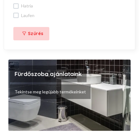
hatria
laufen
Szűrés
Fürdőszoba ajánlataink
Tekintse meg legújabb termékeinket