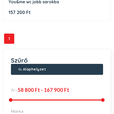
you&me wc jobb sarokba
157 200 Ft
1
Szűrő
Alaphelyzet
Ár:
Márka