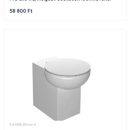
58 800 Ft
fal előtt álló wc-k