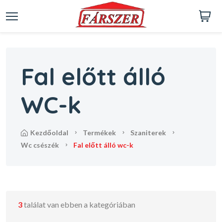
Fal előtt álló
WC-k
kezdőoldal
termékek
szaniterek
wc csészék
fal előtt álló wc-k
3
találat van ebben a kategóriában