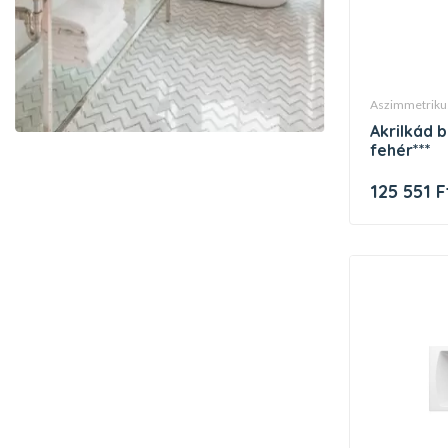
aszimmetriku
akrilkád be happy ii 150x75 bal
fehér***
125 551 F