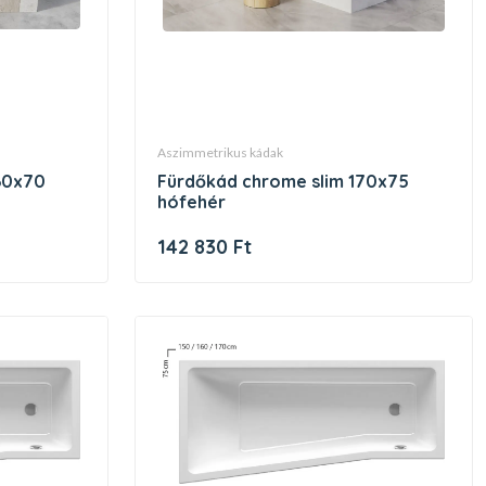
aszimmetrikus kádak
fürdőkád chrome slim 170x75
hófehér
142 830 Ft