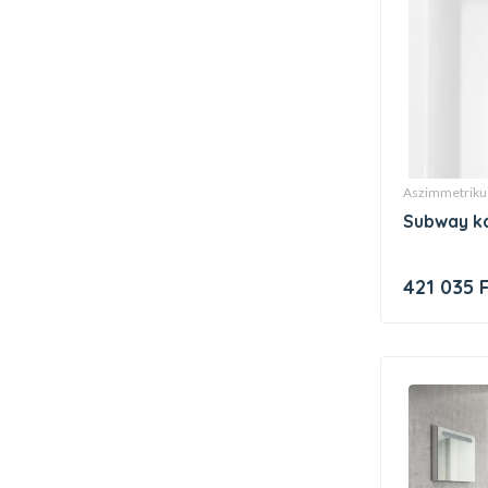
aszimmetriku
subway k
421 035 