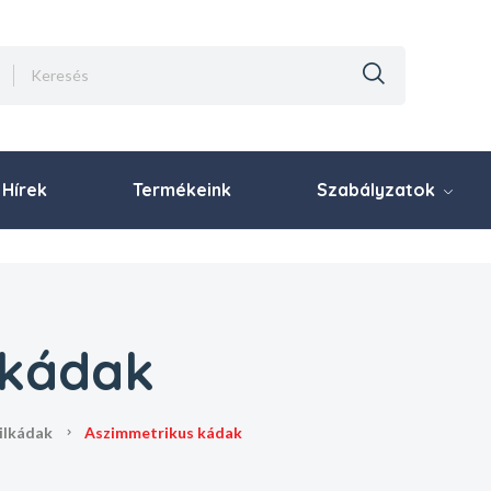
Hírek
Termékeink
Szabályzatok
 kádak
rilkádak
aszimmetrikus kádak