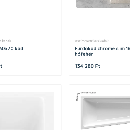
s kádak
aszimmetrikus kádak
i 160x70 kád
fürdőkád chrome slim 160x70
hófehér
t
134 280 Ft