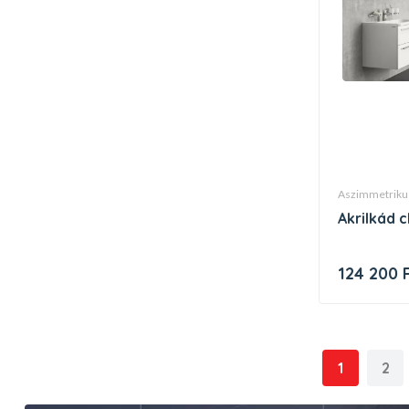
aszimmetriku
akrilkád
124 200 
1
2