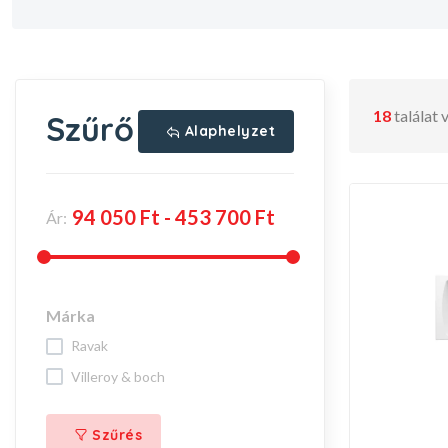
18
találat
Szűrő
Alaphelyzet
Ár:
Márka
ravak
villeroy & boch
Szűrés