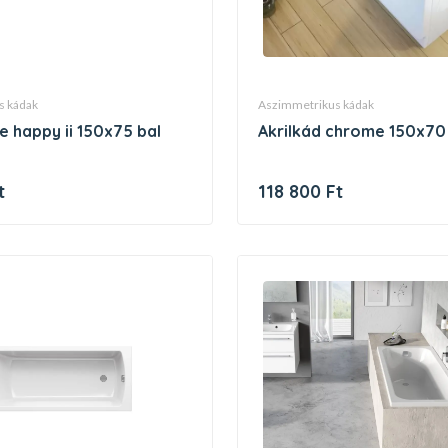
s kádak
aszimmetrikus kádak
akrilkád chrome 150x70
t
118 800 Ft