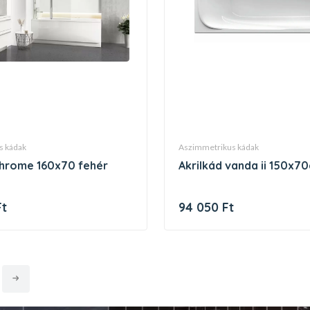
s kádak
aszimmetrikus kádak
 chrome 160x70 fehér
akrilkád vanda ii 150x7
Ft
94 050 Ft