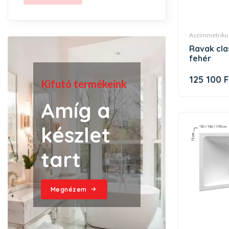
aszimmetriku
ravak classicii kád 150x70 n,
fehér
125 100 F
Kifutó termékeink
Amíg a
készlet
tart
Megnézem