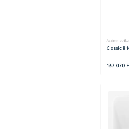
aszimmetriku
classic i
137 070 F