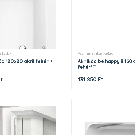
s kádak
aszimmetrikus kádak
ád 180x80 akril fehér +
akrilkád be happy ii 160x75 jobb
fehér***
Ft
131 850 Ft