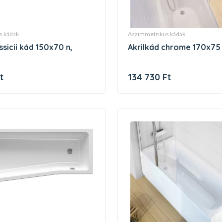
s kádak
aszimmetrikus kádak
akrilkád chrome 170x75
t
134 730 Ft