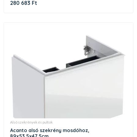
280 683 Ft
alsó szekrények és pultok
acanto alsó szekrény mosdóhoz,
89x53.5x47.5cm