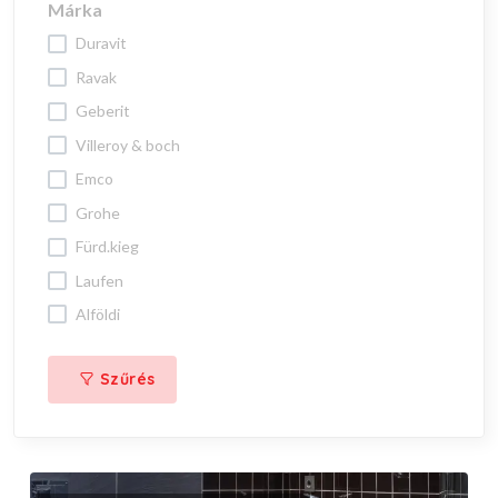
Márka
duravit
ravak
geberit
villeroy & boch
emco
grohe
fürd.kieg
laufen
alföldi
Szűrés