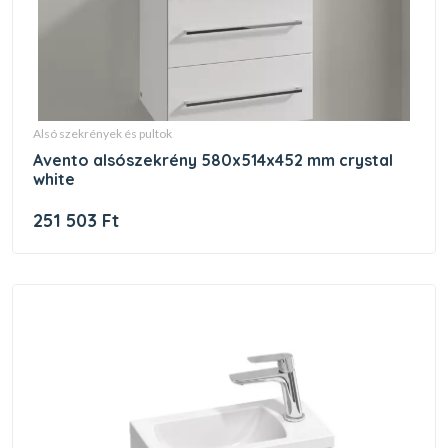
alsó szekrények és pultok
avento alsószekrény 580x514x452 mm crystal
white
251 503 Ft