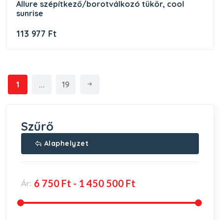
allure szépítkező/borotválkozó tükör, cool
sunrise
113 977 Ft
1
...
19
Szűrő
Alaphelyzet
Ár: