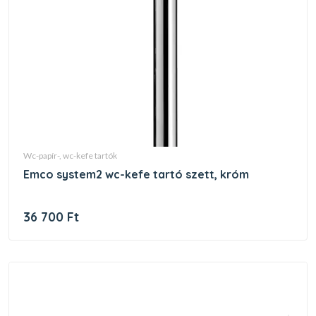
wc-papír-, wc-kefe tartók
emco system2 wc-kefe tartó szett, króm
36 700 Ft