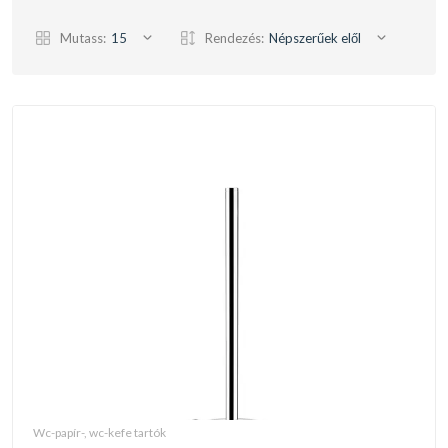
Mutass:
15
Rendezés:
Népszerűek elől
wc-papír-, wc-kefe tartók