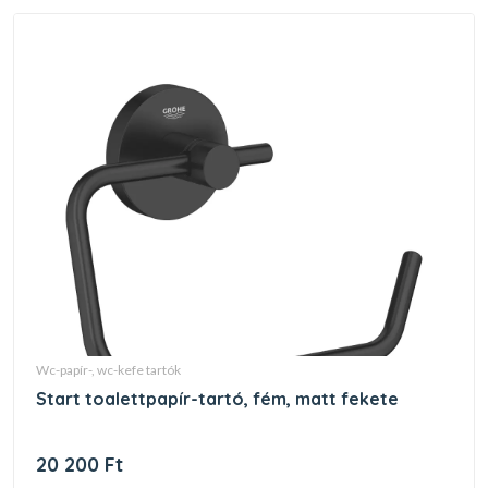
wc-papír-, wc-kefe tartók
start toalettpapír-tartó, fém, matt fekete
20 200 Ft