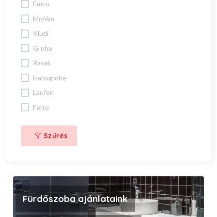
emco
mofém
kludi
grohe
ravak
hansgrohe
laufen
ferro
Szűrés
Fürdőszoba ajánlataink