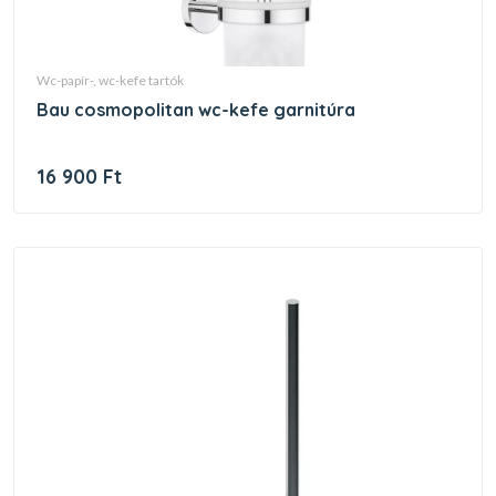
wc-papír-, wc-kefe tartók
bau cosmopolitan wc-kefe garnitúra
16 900 Ft