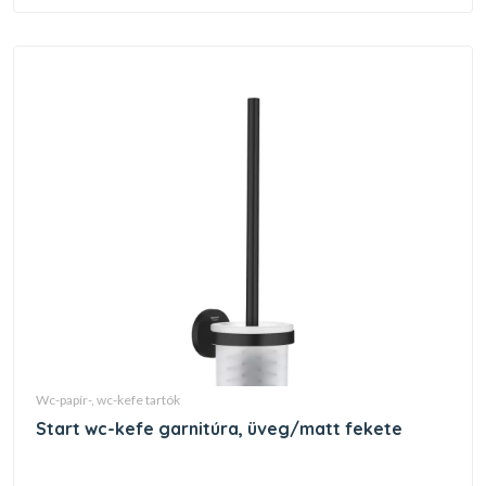
wc-papír-, wc-kefe tartók
start wc-kefe garnitúra, üveg/matt fekete