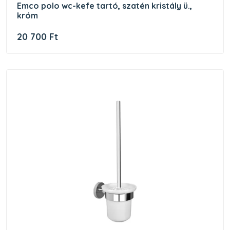
emco polo wc-kefe tartó, szatén kristály ü.,
króm
20 700 Ft