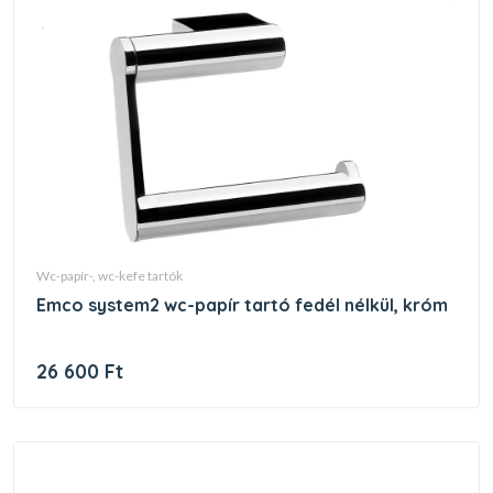
wc-papír-, wc-kefe tartók
emco system2 wc-papír tartó fedél nélkül, króm
26 600 Ft