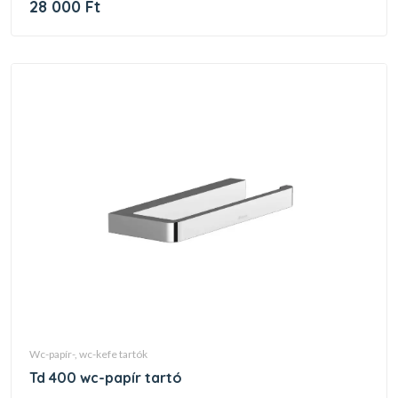
28 000 Ft
wc-papír-, wc-kefe tartók
td 400 wc-papír tartó