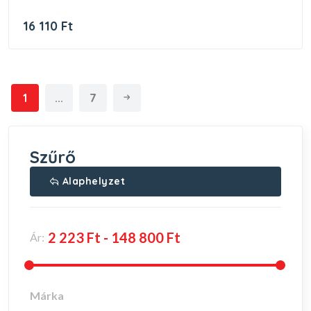
16 110 Ft
1
...
7
Szűrő
Alaphelyzet
Ár:
Márka