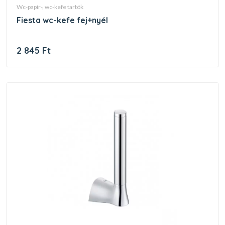
wc-papír-, wc-kefe tartók
fiesta wc-kefe fej+nyél
2 845 Ft