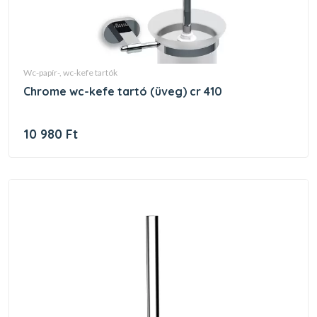
wc-papír-, wc-kefe tartók
chrome wc-kefe tartó (üveg) cr 410
10 980 Ft