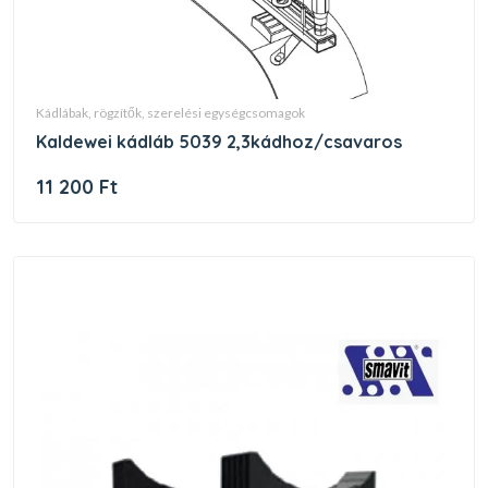
kádlábak, rögzítők, szerelési egységcsomagok
kaldewei kádláb 5039 2,3kádhoz/csavaros
11 200 Ft