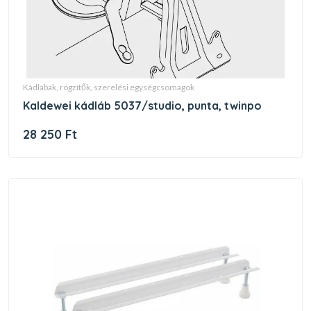
kádlábak, rögzítők, szerelési egységcsomagok
kaldewei kádláb 5037/studio, punta, twinpo
28 250 Ft