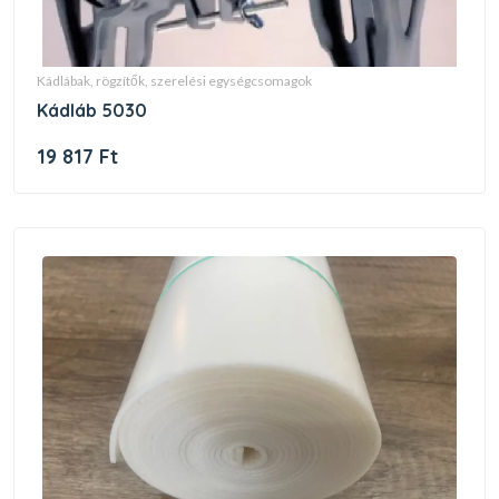
kádlábak, rögzítők, szerelési egységcsomagok
kádláb 5030
19 817 Ft