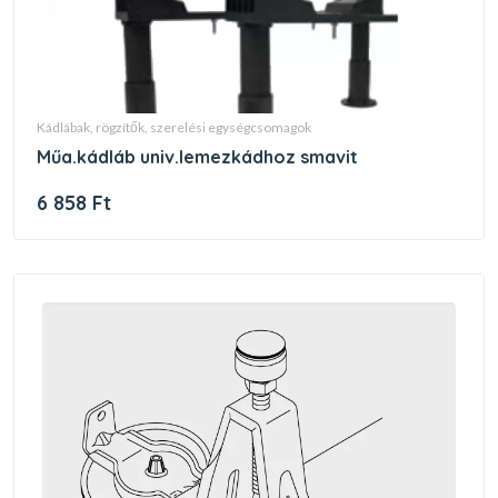
kádlábak, rögzítők, szerelési egységcsomagok
műa.kádláb univ.lemezkádhoz smavit
6 858 Ft