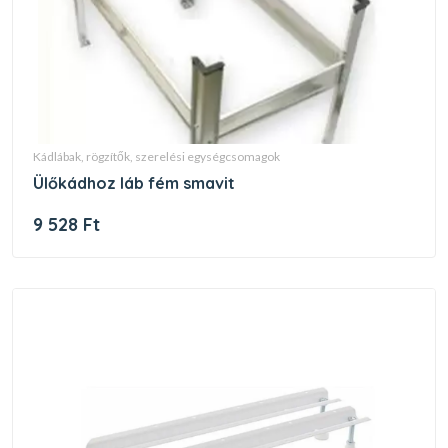
kádlábak, rögzítők, szerelési egységcsomagok
ülőkádhoz láb fém smavit
9 528 Ft