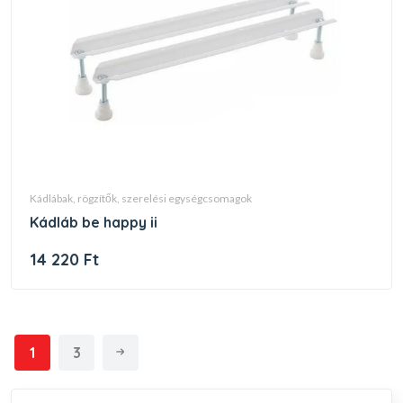
kádlábak, rögzítők, szerelési egységcsomagok
kádláb be happy ii
14 220 Ft
1
3