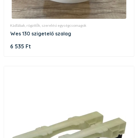
kádlábak, rögzítők, szerelési egységcsomagok
wes 130 szigetelő szalag
6 535 Ft