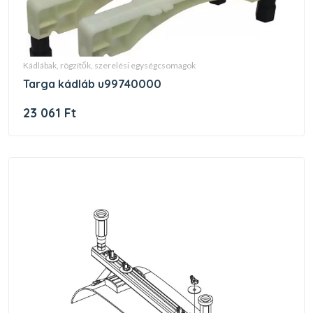
kádlábak, rögzítők, szerelési egységcsomagok
targa kádláb u99740000
23 061 Ft