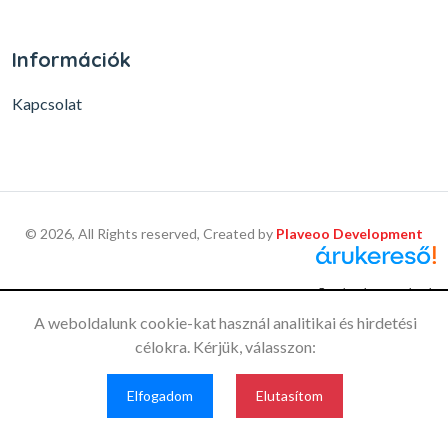
Információk
Kapcsolat
© 2026, All Rights reserved, Created by
Plaveoo Development
Szaniterek, csaptelepek
az Árukeresőn
A weboldalunk cookie-kat használ analitikai és hirdetési
Ez a weboldal a felhasználói
célokra. Kérjük, válasszon:
élmény optimalizálása és a
látogatottság mérésére
Elfogadom
Elfogadom
Elutasítom
érdekében sütiket használ.
További információ