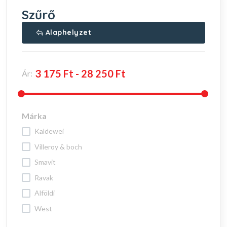
Szűrő
Alaphelyzet
Ár:
Márka
kaldewei
villeroy & boch
smavit
ravak
alföldi
west