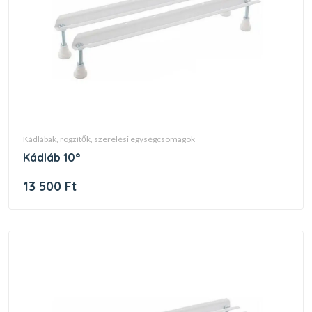
kádlábak, rögzítők, szerelési egységcsomagok
kádláb 10°
13 500 Ft