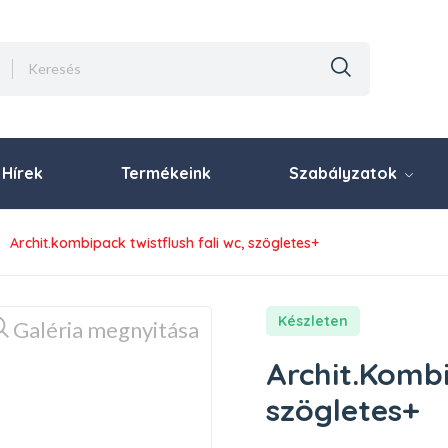
Hírek
Termékeink
Szabályzatok
archit.kombipack twistflush fali wc, szögletes+
Készleten
Galéria megnyitása
Archit.Kombi
szögletes+