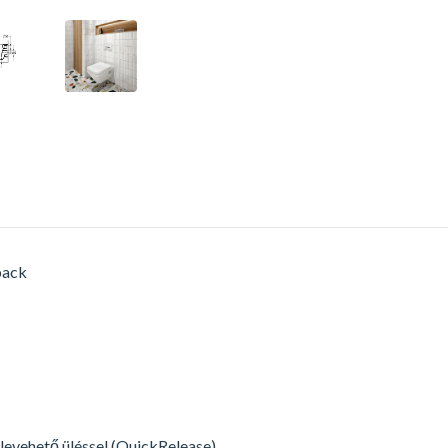
pack
levehető üléssel (QuickRelease)