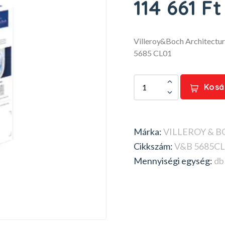
114 661 Ft
Villeroy&Boch Architectu
5685 CL01
Kosá
Márka:
VILLEROY & 
Cikkszám:
V&B 5685CL
Mennyiségi egység:
db