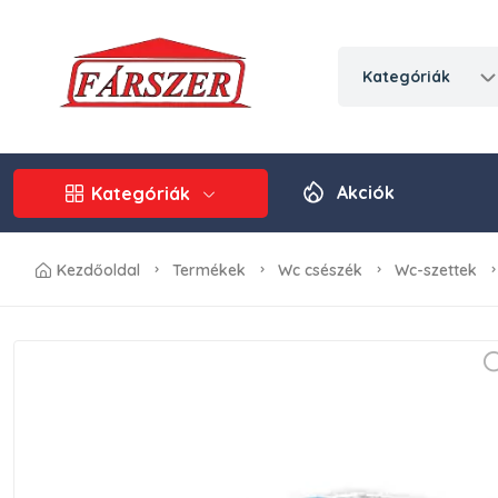
kategóriák
Akciók
Kategóriák
kezdőoldal
termékek
wc csészék
wc-szettek