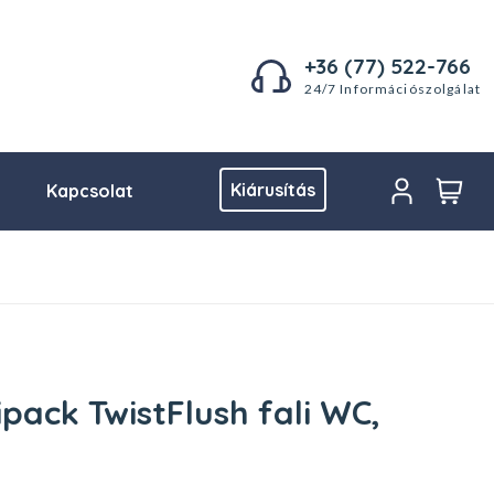
+36 (77) 522-766
24/7 Információszolgálat
Kiárusítás
Kapcsolat
pack TwistFlush fali WC,