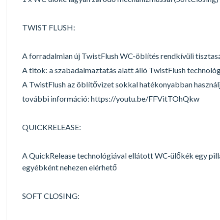
TWIST FLUSH:
A forradalmian új TwistFlush WC-öblítés rendkívüli tisztasá
A titok: a szabadalmaztatás alatt álló TwistFlush technológia
A TwistFlush az öblítővizet sokkal hatékonyabban használja
további információ: https://youtu.be/FFVitTOhQkw
QUICKRELEASE:
A QuickRelease technológiával ellátott WC-ülőkék egy pill
egyébként nehezen elérhető
SOFT CLOSING: