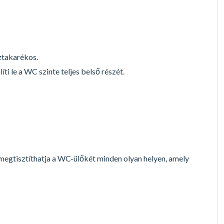
íztakarékos.
íti le a WC szinte teljes belső részét.
 megtisztíthatja a WC-ülőkét minden olyan helyen, amely