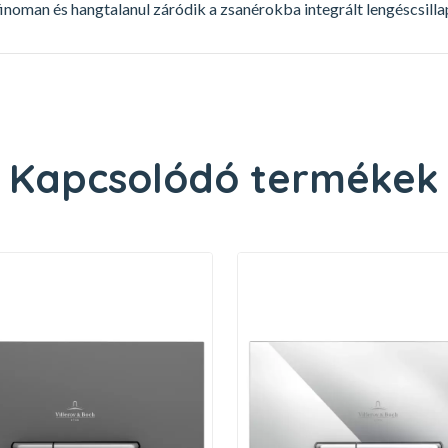
 finoman és hangtalanul záródik a zsanérokba integrált lengéscsil
Kapcsolódó termékek