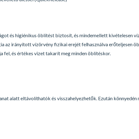
got és higiénikus öblítést biztosít, és mindemellett kivételesen v
 az irányított vízörvény fizikai erejét felhasználva erőteljesen öbl
 fel, és értékes vizet takarít meg minden öblítéskor.
anat alatt eltávolíthatók és visszahelyezhetők. Ezután könnyedén