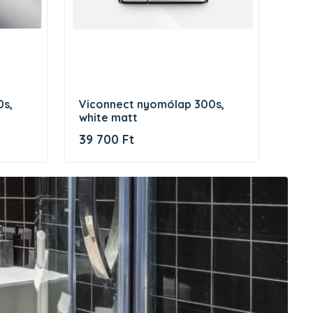
viconnect nyomólap 300s,
viconnect nyomólap, üveg
white matt
felü
39 700 Ft
140