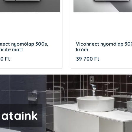
viconnect nyomólap 300s,
acite matt
króm
0 Ft
39 700 Ft
lataink