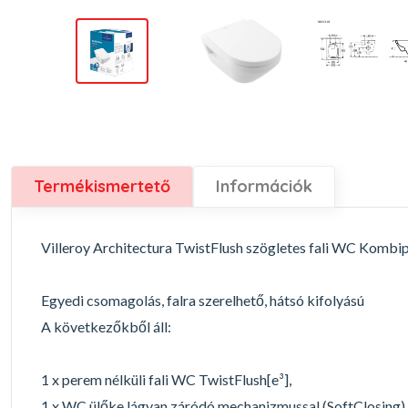
Termékismertető
Információk
Villeroy Architectura TwistFlush szögletes fali WC Kombi
Egyedi csomagolás, falra szerelhető, hátsó kifolyású
A következőkből áll:
1 x perem nélküli fali WC TwistFlush[e³],
1 x WC ülőke lágyan záródó mechanizmussal (SoftClosing) 