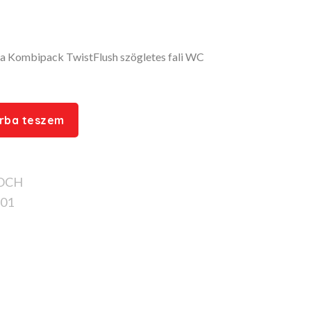
ra Kombipack TwistFlush szögletes fali WC
rba teszem
BOCH
01