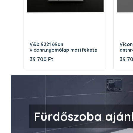
v&b.9221 69an
viconnect nyomólap 300s,
viconn.nyomólap mattfekete
anthr
39 700 Ft
39 70
Fürdőszoba aján