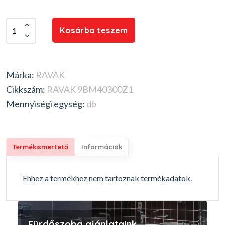
Kosárba teszem
Márka:
RAVAK
Cikkszám:
RAVAK 9BM40300Z1
Mennyiségi egység:
db
Termékismertető
Információk
Ehhez a termékhez nem tartoznak termékadatok.
Fürdőszoba ajánlataink