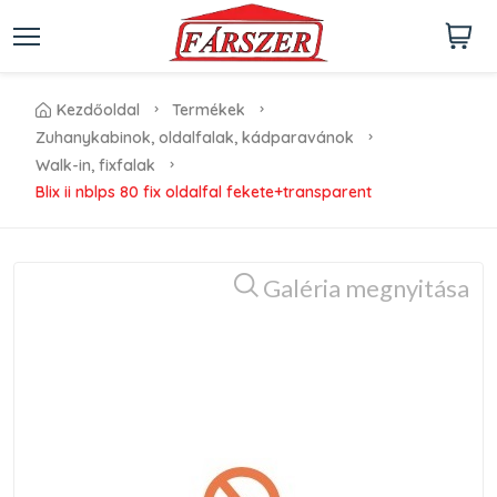
kezdőoldal
termékek
zuhanykabinok, oldalfalak, kádparavánok
walk-in, fixfalak
blix ii nblps 80 fix oldalfal fekete+transparent
Galéria megnyitása